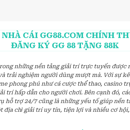
 NHÀ CÁI GG88.COM CHÍNH TH
ĐĂNG KÝ GG 88 TẶNG 88K
rong những nền tảng giải trí trực tuyến được
 và trải nghiệm người dùng mượt mà. Với sự kế
ame phong phú như cá cược thể thao, casino tr
i trí hấp dẫn cho người chơi. Bên cạnh đó, c
vụ hỗ trợ 24/7 cũng là những yếu tố giúp nền
a chỉ giải trí uy tín, tiện lợi và nhiều cơ hội