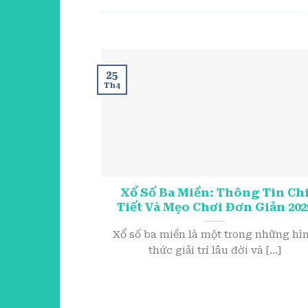
25
Th4
Xổ Số Ba Miền: Thông Tin Ch
Tiết Và Mẹo Chơi Đơn Giản 202
Xổ số ba miền là một trong những hì
thức giải trí lâu đời và [...]