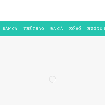
BẮN CÁ
THỂ THAO
ĐÁ GÀ
XỔ SỐ
HƯỚNG 