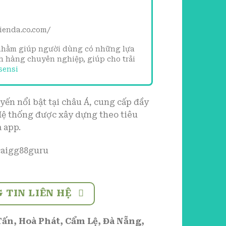
ienda.co.com/
, nhằm giúp người dùng có những lựa
h hàng chuyên nghiệp, giúp cho trải
sensi
uyến nổi bật tại châu Á, cung cấp đầy
. Hệ thống được xây dựng theo tiêu
 app.
caigg88guru
 TIN LIÊN HỆ
Tấn, Hoà Phát, Cẩm Lệ, Đà Nẵng,