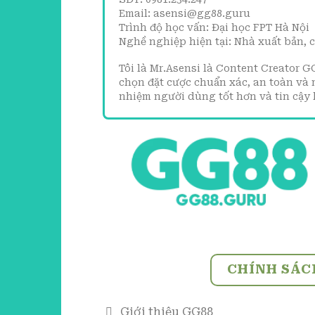
Email:
asensi@gg88.guru
Trình độ học vấn: Đại học FPT Hà Nội
Nghề nghiệp hiện tại: Nhà xuất bản, 
Tôi là Mr.Asensi là Content Creator
chọn đặt cược chuẩn xác, an toàn và 
nhiệm người dùng tốt hơn và tin cậy h
CHÍNH SÁC
Giới thiệu GG88