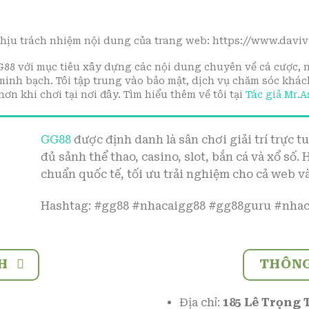
chịu trách nhiệm nội dung của trang web: https://www.daviv
 GG88 với mục tiêu xây dựng các nội dung chuyên về cá cược
minh bạch. Tôi tập trung vào bảo mật, dịch vụ chăm sóc khác
ơn khi chơi tại nơi đây. Tìm hiểu thêm về tôi tại
Tác giả Mr.A
GG88
được định danh là sân chơi giải trí trực t
đủ sảnh thể thao, casino, slot, bắn cá và xổ số
chuẩn quốc tế, tối ưu trải nghiệm cho cả web và
Hashtag: #gg88 #nhacaigg88 #gg88guru #nha
H
THÔNG
Địa chỉ:
185 Lê Trọng 