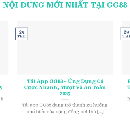
NỘI DUNG MỚI NHẤT TẠI GG88
29
29
Th11
Th1
i
Tải App GG88 – Ứng Dụng Cá
5
Cược Nhanh, Mượt Và An Toàn
2025
nh
R
Tải app GG88 đang trở thành xu hướng
phổ biến của cộng đồng bet thủ [...]