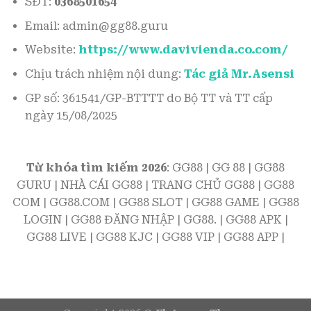
SĐT:
0368501654
Email:
admin@gg88.guru
Website:
https://www.davivienda.co.com/
Chịu trách nhiệm nội dung:
Tác giả Mr.Asensi
GP số: 361541/GP-BTTTT do Bộ TT và TT cấp
ngày 15/08/2025
Từ khóa tìm kiếm 2026
: GG88 | GG 88 | GG88
GURU | NHÀ CÁI GG88 | TRANG CHỦ GG88 | GG88
COM | GG88.COM | GG88 SLOT | GG88 GAME | GG88
LOGIN | GG88 ĐĂNG NHẬP | GG88. | GG88 APK |
GG88 LIVE | GG88 KJC | GG88 VIP | GG88 APP |