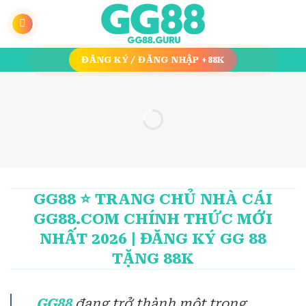
Skip
to
content
ĐĂNG KÝ / ĐĂNG NHẬP +88K
GG88 ⭐️ TRANG CHỦ NHÀ CÁI
GG88.COM CHÍNH THỨC MỚI
NHẤT 2026 | ĐĂNG KÝ GG 88
TẶNG 88K
GG88
đang trở thành một trong