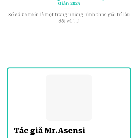
Giản 2025
Xổ số ba miền là một trong những hình thức giải trí lâu
đời và [...]
Tác giả Mr.Asensi