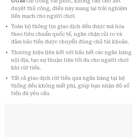
GG88
chỉ trong vài phút, không cần chờ xét
duyệt thủ công, điều này mang lại trải nghiệm
liền mạch cho người chơi.
Toàn bộ thông tin giao dịch đều được mã hóa
theo tiêu chuẩn quốc tế, ngăn chặn rủi ro và
đảm bảo tiền được chuyển đúng chủ tài khoản.
Thương hiệu liên kết với hầu hết các ngân hàng
nội địa, tạo sự thuận tiện tối đa cho người chơi
khi rút tiền.
Tất cả giao dịch rút tiền qua ngân hàng tại hệ
thống đều không mất phí, giúp bạn nhận đủ số
tiền đã yêu cầu.