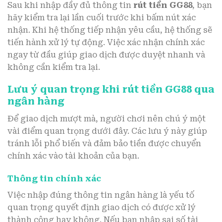
Sau khi nhập đầy đủ thông tin
rút tiền GG88
, bạn
hãy kiểm tra lại lần cuối trước khi bấm nút xác
nhận. Khi hệ thống tiếp nhận yêu cầu, hệ thống sẽ
tiến hành xử lý tự động. Việc xác nhận chính xác
ngay từ đầu giúp giao dịch được duyệt nhanh và
không cần kiểm tra lại.
Lưu ý quan trọng khi rút tiền GG88 qua
ngân hàng
Để giao dịch mượt mà, người chơi nên chú ý một
vài điểm quan trọng dưới đây. Các lưu ý này giúp
tránh lỗi phổ biến và đảm bảo tiền được chuyển
chính xác vào tài khoản của bạn.
Thông tin chính xác
Việc nhập đúng thông tin ngân hàng là yếu tố
quan trọng quyết định giao dịch có được xử lý
thành công hay không. Nếu bạn nhập sai số tài