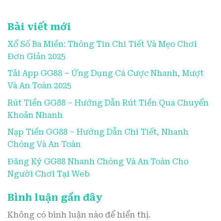
Bài viết mới
Xổ Số Ba Miền: Thông Tin Chi Tiết Và Mẹo Chơi
Đơn Giản 2025
Tải App GG88 – Ứng Dụng Cá Cược Nhanh, Mượt
Và An Toàn 2025
Rút Tiền GG88 – Hướng Dẫn Rút Tiền Qua Chuyển
Khoản Nhanh
Nạp Tiền GG88 – Hướng Dẫn Chi Tiết, Nhanh
Chóng Và An Toàn
Đăng Ký GG88 Nhanh Chóng Và An Toàn Cho
Người Chơi Tại Web
Bình luận gần đây
Không có bình luận nào để hiển thị.