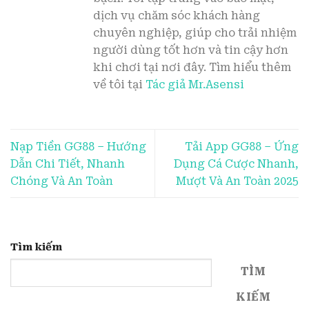
dịch vụ chăm sóc khách hàng
chuyên nghiệp, giúp cho trải nhiệm
người dùng tốt hơn và tin cậy hơn
khi chơi tại nơi đây. Tìm hiểu thêm
về tôi tại
Tác giả Mr.Asensi
Nạp Tiền GG88 – Hướng
Tải App GG88 – Ứng
Dẫn Chi Tiết, Nhanh
Dụng Cá Cược Nhanh,
Chóng Và An Toàn
Mượt Và An Toàn 2025
Tìm kiếm
TÌM
KIẾM