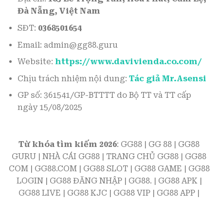
Đà Nẵng, Việt Nam
SĐT:
0368501654
Email:
admin@gg88.guru
Website:
https://www.davivienda.co.com/
Chịu trách nhiệm nội dung:
Tác giả Mr.Asensi
GP số: 361541/GP-BTTTT do Bộ TT và TT cấp
ngày 15/08/2025
Từ khóa tìm kiếm 2026
: GG88 | GG 88 | GG88
GURU | NHÀ CÁI GG88 | TRANG CHỦ GG88 | GG88
COM | GG88.COM | GG88 SLOT | GG88 GAME | GG88
LOGIN | GG88 ĐĂNG NHẬP | GG88. | GG88 APK |
GG88 LIVE | GG88 KJC | GG88 VIP | GG88 APP |