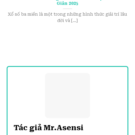
Giản 2025
Xổ số ba miền là một trong những hình thức giải trí lâu
đời và [...]
Tác giả Mr.Asensi