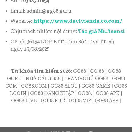
SĐT:
0368501654
Email:
admin@gg88.guru
Website:
https://www.davivienda.co.com/
Chịu trách nhiệm nội dung:
Tác giả Mr.Asensi
GP số: 361541/GP-BTTTT do Bộ TT và TT cấp
ngày 15/08/2025
Từ khóa tìm kiếm 2026
: GG88 | GG 88 | GG88
GURU | NHÀ CÁI GG88 | TRANG CHỦ GG88 | GG88
COM | GG88.COM | GG88 SLOT | GG88 GAME | GG88
LOGIN | GG88 ĐĂNG NHẬP | GG88. | GG88 APK |
GG88 LIVE | GG88 KJC | GG88 VIP | GG88 APP |