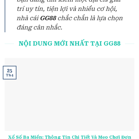
trí uy tín, tiện lợi và nhiều cơ hội,
nhà cái
GG88
chắc chắn là lựa chọn
đáng cân nhắc.
NỘI DUNG MỚI NHẤT TẠI GG88
25
Th4
Xổ Số Ba Miền: Thông Tin Chi Tiết Và Mẹo Chơi Đơn