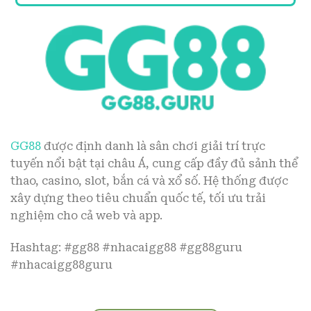
GG88
được định danh là sân chơi giải trí trực
tuyến nổi bật tại châu Á, cung cấp đầy đủ sảnh thể
thao, casino, slot, bắn cá và xổ số. Hệ thống được
xây dựng theo tiêu chuẩn quốc tế, tối ưu trải
nghiệm cho cả web và app.
Hashtag: #gg88 #nhacaigg88 #gg88guru
#nhacaigg88guru