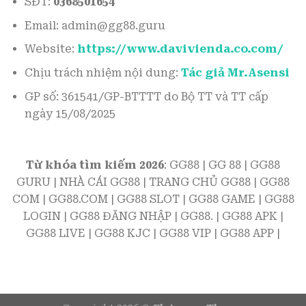
SĐT:
0368501654
Email:
admin@gg88.guru
Website:
https://www.davivienda.co.com/
Chịu trách nhiệm nội dung:
Tác giả Mr.Asensi
GP số: 361541/GP-BTTTT do Bộ TT và TT cấp
ngày 15/08/2025
Từ khóa tìm kiếm 2026
: GG88 | GG 88 | GG88
GURU | NHÀ CÁI GG88 | TRANG CHỦ GG88 | GG88
COM | GG88.COM | GG88 SLOT | GG88 GAME | GG88
LOGIN | GG88 ĐĂNG NHẬP | GG88. | GG88 APK |
GG88 LIVE | GG88 KJC | GG88 VIP | GG88 APP |